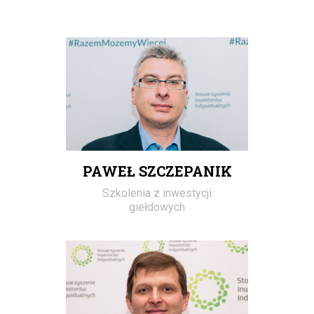
PAWEŁ SZCZEPANIK
Szkolenia z inwestycji
giełdowych