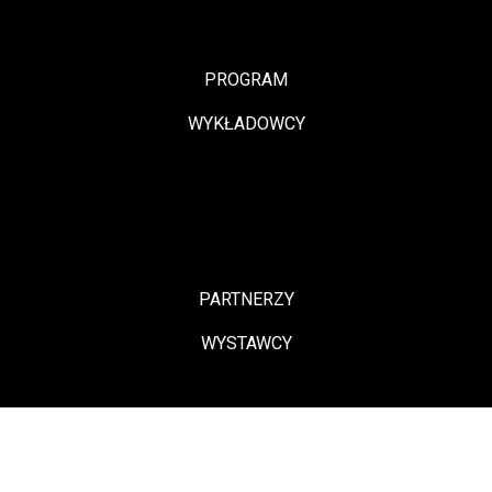
płynności rozliczeń. Ważną cechą KDPW_CCP jest posiadanie
kapitału własnego, który może zostać użyty w ramach systemu
PROGRAM
gwarantowania rozliczeń, pozytywnie wpływając na
WYKŁADOWCY
bezpieczeństwo rozliczeń.
Akcje spółki KDPW_CCP są w 100 proc. własnością KDPW.
Akcjonariuszami Spółki mogą być wyłącznie KDPW, spółki
prowadzące rynki regulowane na terytorium RP, NBP, a także
będące uczestnikami KDPW lub uczestnikami systemu
PARTNERZY
rozliczeń prowadzonego przez Spółkę: banki, firmy
WYSTAWCY
inwestycyjne, zagraniczne firmy inwestycyjne.