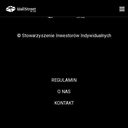
© Stowarzyszenie Inwestorów Indywidualnych
KDPW_CCP
www.kdpwccp.pl
REGULAMIN
O NAS
KDPW_CCP pełni funkcje izby rozliczeniowej w oparciu o
KONTAKT
funkcję centralnego kontrpartnera, jej zadaniem jest rozliczanie
transakcji na rynku regulowanym oraz w alternatywnym
systemie obrotu, a także prowadzenie systemu zabezpieczenia