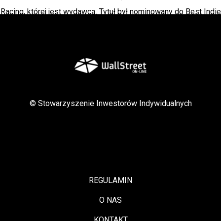
Racing, której jest wydawcą. Tytuł był nominowany do Best Indie
Game na Digital Dragons.
W listopadzie br. swoją premierę miał Dorian Morris Adventure
– pierwszy tytuł z portfolio produkcyjnego studia. To gra
przygodowa, zrealizowana w oparciu o wiedzę o ludzkim
© Stowarzyszenie Inwestorów Indywidualnych
umyśle.
Studio w 2020 roku pozyskało od inwestorów 1,9 mln zł. Środki
zostały przeznaczone na wsparcie prac spółki nad dwoma
tytułami, w tym
The Pope: Power & Sin i Rollercoaster Mechanic
.
REGULAMIN
O NAS
The Pope: Power&Sin
, to największa produkcja studia, która
KONTAKT