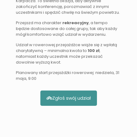
Karpacza. To świetna okazja, aby aktywnie
zakończyć konferencję, porozmawiać z innymi
uczestnikami i spędzić chwilę na świeżym powietrzu.
Przejazd ma charakter
rekreacyjny
, a tempo
będzie dostosowane do całej grupy, tak aby każdy
mógł komfortowo wziąć udział w wydarzeniu.
Udział w rowerowej przejażdżce wiąże się z wpłatą
charytatywną – minimalna kwota to
100 zł
,
natomiast każdy uczestnik może przekazać
dowolnie wyższą kwot.
Planowany start przejażdżki rowerowej: niedziela, 31
maja, 9:00
Zgłoś swój udział