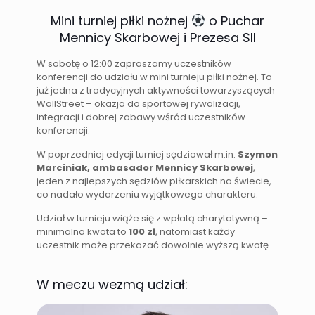
Mini turniej piłki nożnej
o Puchar
Mennicy Skarbowej i Prezesa SII
W sobotę o 12:00 zapraszamy uczestników
konferencji do udziału w mini turnieju piłki nożnej. To
już jedna z tradycyjnych aktywności towarzyszących
WallStreet – okazja do sportowej rywalizacji,
integracji i dobrej zabawy wśród uczestników
konferencji.
W poprzedniej edycji turniej sędziował m.in.
Szymon
Marciniak, ambasador Mennicy Skarbowej
,
jeden z najlepszych sędziów piłkarskich na świecie,
co nadało wydarzeniu wyjątkowego charakteru.
Udział w turnieju wiąże się z wpłatą charytatywną –
minimalna kwota to
100 zł
, natomiast każdy
uczestnik może przekazać dowolnie wyższą kwotę.
W meczu wezmą udział: