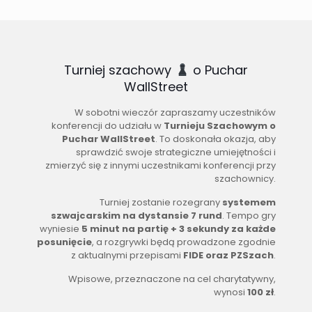
Turniej szachowy
o Puchar
WallStreet
W sobotni wieczór zapraszamy uczestników
konferencji do udziału w
Turnieju Szachowym o
Puchar WallStreet
. To doskonała okazja, aby
sprawdzić swoje strategiczne umiejętności i
zmierzyć się z innymi uczestnikami konferencji przy
szachownicy.
Turniej zostanie rozegrany
systemem
szwajcarskim na dystansie 7 rund
. Tempo gry
wyniesie
5 minut na partię + 3 sekundy za każde
posunięcie
, a rozgrywki będą prowadzone zgodnie
z aktualnymi przepisami
FIDE oraz PZSzach
.
Wpisowe, przeznaczone na cel charytatywny,
wynosi
100 zł
.