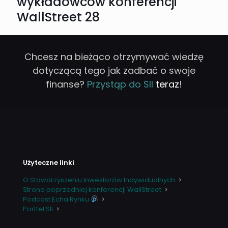
wykładowców konferencji
WallStreet 28
Chcesz na bieżąco otrzymywać wiedzę
dotyczącą tego jak zadbać o swoje
finanse?
Przystąp do SII
teraz!
Użyteczne linki
O Stowarzyszeniu Inwestorów Indywidualnych
Strona poprzedniej konferencji WallStreet
Podcast Echa Rynku
Portfel SII