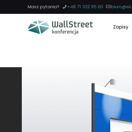
Masz pytania?
+48 71 332 95 60
biuro@sii.
Zapisy