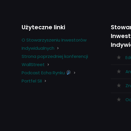
Użyteczne linki
Stowar
Inwes
O Stowarzyszeniu Inwestorów
Indyw
Indywidualnych
Strona poprzedniej konferencji
Ed
WallStreet
An
Podcast Echa Rynku
Portfel SII
Zni
Oc