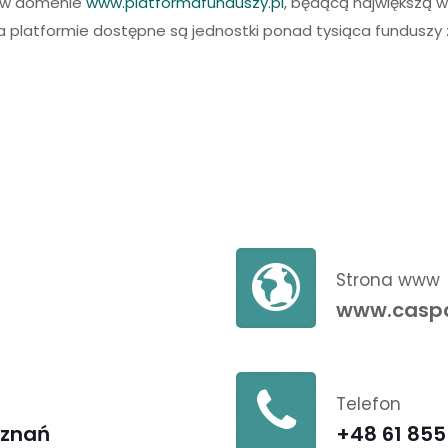
ą w domenie
www.platformafunduszy.pl
, będącą największą 
a platformie dostępne są jednostki ponad tysiąca funduszy 
Strona www
www.caspa
Telefon
oznań
+48 61 855 