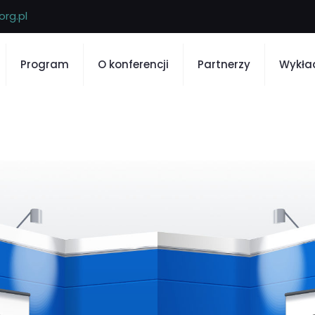
org.pl
Program
O konferencji
Partnerzy
Wykła