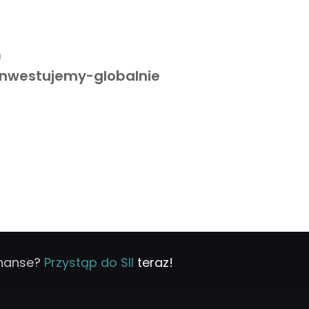
n
nwestujemy-globalnie
inanse?
Przystąp do SII
teraz!