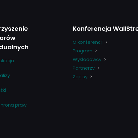
zyszenie
Konferencja WallStr
torów
O konferencji
idualnych
Program
Wykładowcy
ukacja
Partnerzy
alizy
Zapisy
żki
hrona praw