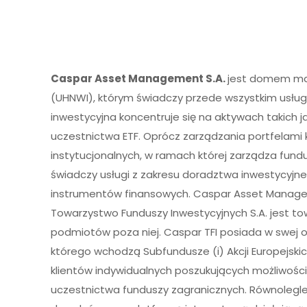
Caspar Asset Management S.A.
jest domem mak
(UHNWI), którym świadczy przede wszystkim usługę
inwestycyjna koncentruje się na aktywach takich ja
uczestnictwa ETF. Oprócz zarządzania portfelami 
instytucjonalnych, w ramach której zarządza fund
świadczy usługi z zakresu doradztwa inwestycyjn
instrumentów finansowych. Caspar Asset Managem
Towarzystwo Funduszy Inwestycyjnych S.A. jest to
podmiotów poza niej. Caspar TFI posiada w swej o
którego wchodzą Subfundusze (i) Akcji Europejskich,
klientów indywidualnych poszukujących możliwości
uczestnictwa funduszy zagranicznych. Równolegle 