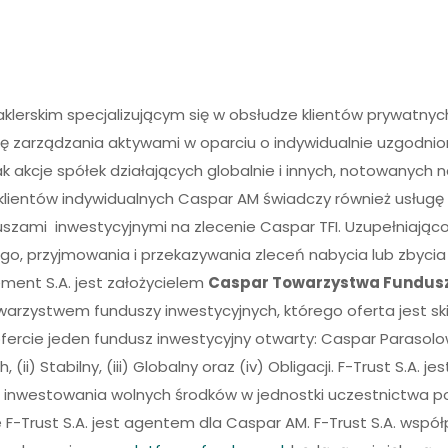
lerskim specjalizującym się w obsłudze klientów prywatn
 zarządzania aktywami w oparciu o indywidualnie uzgodnion
k akcje spółek działających globalnie i innych, notowanych n
klientów indywidualnych Caspar AM świadczy również usługę
uszami inwestycyjnymi na zlecenie Caspar TFI. Uzupełniając
ego, przyjmowania i przekazywania zleceń nabycia lub zbyc
ent S.A. jest założycielem
Caspar Towarzystwa Funduszy
warzystwem funduszy inwestycyjnych, którego oferta jest ski
fercie jeden fundusz inwestycyjny otwarty: Caspar Parasolo
 (ii) Stabilny, (iii) Globalny oraz (iv) Obligacji. F-Trust S
 inwestowania wolnych środków w jednostki uczestnictwa pol
F-Trust S.A. jest agentem dla Caspar AM. F-Trust S.A. wspó