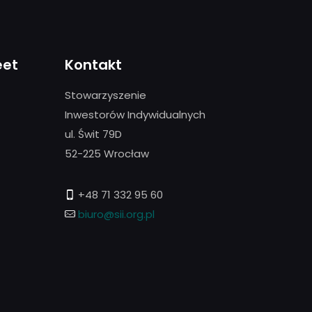
eet
Kontakt
Stowarzyszenie
Inwestorów Indywidualnych
ul. Świt 79D
52-225 Wrocław
+48 71 332 95 60
biuro@sii.org.pl