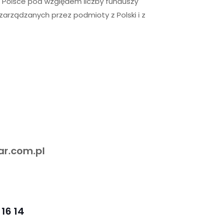
w Polsce pod względem liczby funduszy
zarządzanych przez podmioty z Polski i z
r.com.pl
16 14