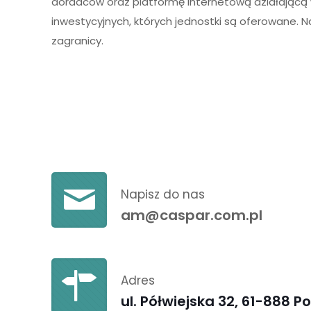
doradców oraz platformę internetową działając
inwestycyjnych, których jednostki są oferowane. N
zagranicy.
Napisz do nas
am@caspar.com.pl
Adres
ul. Półwiejska 32, 61-888 P