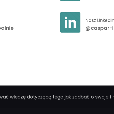
Nasz LinkedI
alnie
@caspar-i
wać wiedzę dotyczącą tego jak zadbać o swoje f