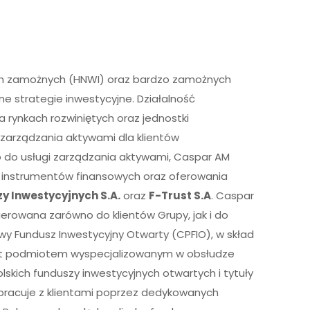
ych zamożnych (HNWI) oraz bardzo zamożnych
e strategie inwestycyjne. Działalność
a rynkach rozwiniętych oraz jednostki
 zarządzania aktywami dla klientów
o do usługi zarządzania aktywami, Caspar AM
ia instrumentów finansowych oraz oferowania
 Inwestycyjnych S.A.
oraz
F-Trust S.A
. Caspar
erowana zarówno do klientów Grupy, jak i do
wy Fundusz Inwestycyjny Otwarty (CPFIO), w skład
.A. jest podmiotem wyspecjalizowanym w obsłudze
skich funduszy inwestycyjnych otwartych i tytuły
łpracuje z klientami poprzez dedykowanych