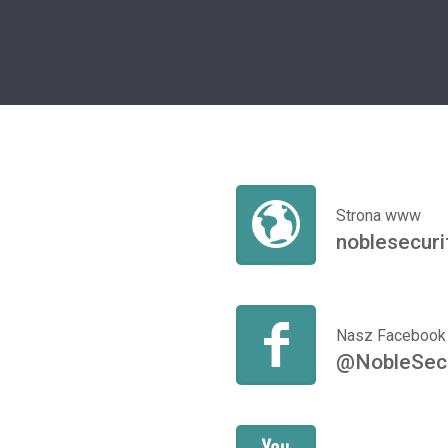
Strona www
noblesecurit
Nasz Facebook
@NobleSecu