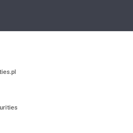
ies.pl
rities