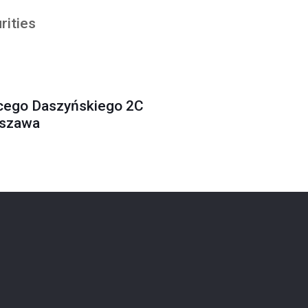
rities
cego Daszyńskiego 2C
rszawa