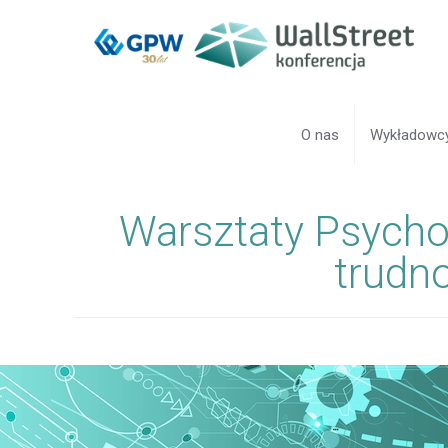
O nas
Wykładowc
Warsztaty Psycho
trudn