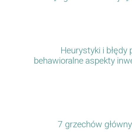
Heurystyki i błęd
behawioralne aspekty inw
7 grzechów główny