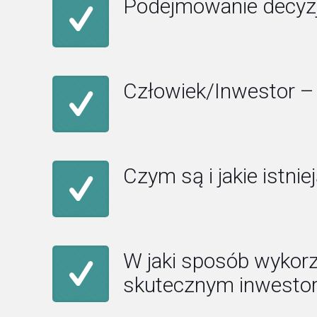
Podejmowanie decyzj
Człowiek/Inwestor – 
Czym są i jakie istn
W jaki sposób wykor
skutecznym inwesto