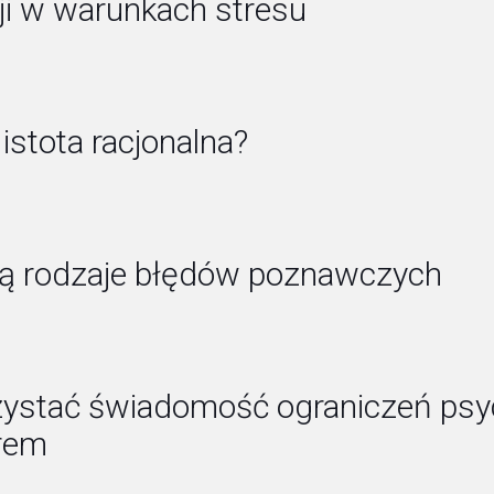
i w warunkach stresu
istota racjonalna?
ieją rodzaje błędów poznawczych
zystać świadomość ograniczeń psy
rem