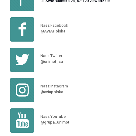
ul. Świerklańska 2a, 47-120 Zawadzkie
Nasz Facebook
@AVIAPolska
Nasz Twitter
@unimot_sa
Nasz Instagram
@aviapolska
Nasz YouTube
@grupa_unimot