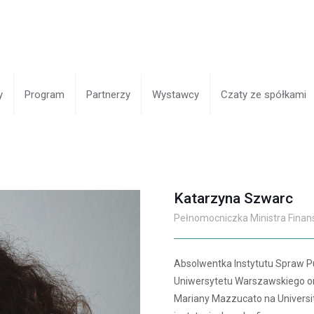
y
Program
Partnerzy
Wystawcy
Czaty ze spółkami
Katarzyna Szwarc
Pełnomocniczka Ministra Finan
Absolwentka Instytutu Spraw P
Uniwersytetu Warszawskiego or
Mariany Mazzucato na Universit