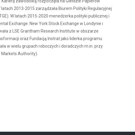
. Karierę zawodową rozpoczęła na Giełdzie Papierów
latach 2013-2015 zarządzała Biurem Polityki Regulacyjnej
TGE). W latach 2015-2020 menedżerka polityki publicznej i
nental Exchange: New York Stock Exchange w Londynie i
owała z LSE Grantham Research Institute w obszarze
sformacji oraz Fundacją Instrat jako liderka programu
ła w wielu grupach roboczych i doradczych m.in. przy
Markets Authority).