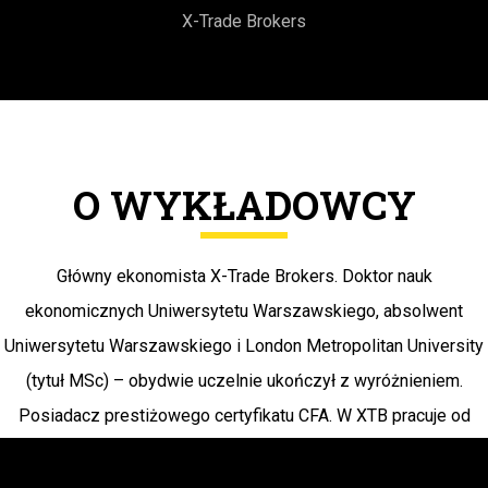
X-Trade Brokers
O WYKŁADOWCY
Główny ekonomista X-Trade Brokers. Doktor nauk
ekonomicznych Uniwersytetu Warszawskiego, absolwent
Uniwersytetu Warszawskiego i London Metropolitan University
(tytuł MSc) – obydwie uczelnie ukończył z wyróżnieniem.
Posiadacz prestiżowego certyfikatu CFA. W XTB pracuje od
2007 roku, wcześniej doświadczenie zdobywał między innymi
jako doradca Ministra Finansów, Mirosława Gronickiego i