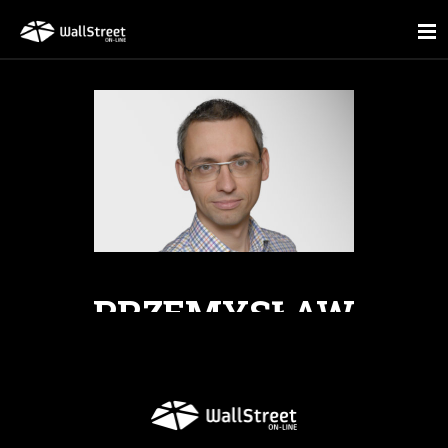
PRZEMYSŁAW
WASILEWSKI
Dyrektor ds. relacji